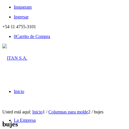
Instagram
Ingresar
+54 11 4755-3101
0
Carrito de Compra
Inicio
Usted está aquí:
Inicio
1
/
Columnas para molde
2
/
bujes
La Empresa
bujes