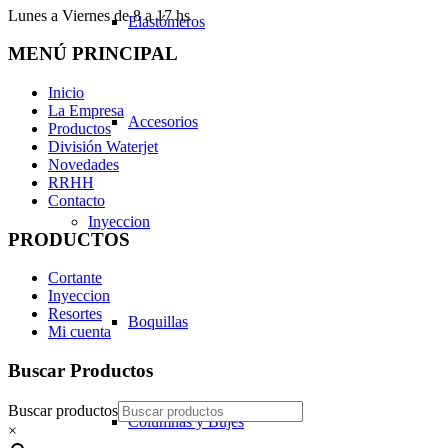
Lunes a Viernes de 8 a 17 hs
Elastómeros
MENÚ PRINCIPAL
Inicio
La Empresa
Accesorios
Productos
División Waterjet
Novedades
RRHH
Contacto
Inyeccion
PRODUCTOS
Cortante
Inyeccion
Resortes
Boquillas
Mi cuenta
Buscar Productos
Buscar productos
Columnas y Bujes
×