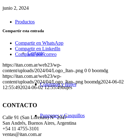
junio 2, 2024
Productos
Compartir esta entrada
Compartir en WhatsApp
Compartir en LinkedIn
Cortante
Compartir por correo
https://itan.com.ar/web23/wp-
content/uploads/2024/04/Logo_Itan-.png
0
0
boomdg
https://itan.com.ar/web23/wp-
content/uploads/2024/04/Logo_Itan-.png
boomdg
2024-06-02
Columnas y Bujes
12:55:49
2024-06-02 12:55:49
bujes
CONTACTO
Punzones y Casquillos
Calle 91 (San Lorenzo) N° 2947
San Andrés, Buenos Aires, Argentina
+54 11 4755-3101
ventas@itan.com.ar